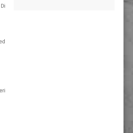
 Di
 ed
eri