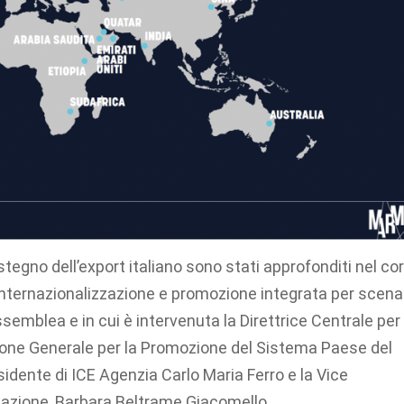
tegno dell’export italiano sono stati approfonditi nel co
nternazionalizzazione e promozione integrata per scena
emblea e in cui è intervenuta la Direttrice Centrale per 
zione Generale per la Promozione del Sistema Paese del
sidente di ICE Agenzia Carlo Maria Ferro e la Vice
zzazione, Barbara Beltrame Giacomello.