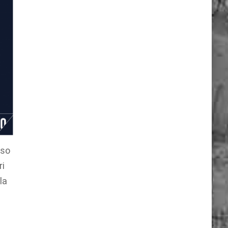
rso
ri
la