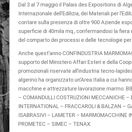
Dal 3 al 7 maggio il Palais des Expositions di A
Internazionale dell’Edilizia, dei Materiali per l’Ed
contare sulla presenza di oltre 900 Aziende espos
superficie di 40mila mq., confermandosi la fiera d
del comparto dei processi e delle tecnologie per l’
Anche quest’anno CONFINDUSTRIA MARMOMACCHI
supporto del Ministero Affari Esteri e della Coop
promozionali riservate all’industria tecno-lapid
algerino ha organizzato un’Area Italia a cui hann
macchine e attrezzature lavorazione marmo:
– COMANDULLI COSTRUZIONI MECCANICHE – D.
INTERNATIONAL – FRACCAROLI & BALZAN – GA
ISABRASIVI – LAMETER – MARMOMACCHINE I
PROMETEC – SIMEC – TENAX.