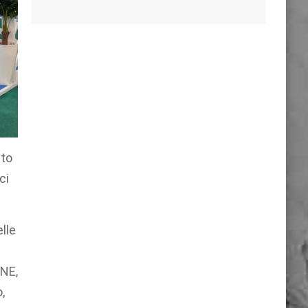
ito
ci
elle
a
INE,
,