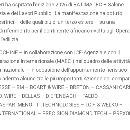
lgeri ha ospitato l’edizione 2026 di BATIMATEC – Salone
ilizia e dei Lavori Pubblici. La manifestazione ha potuto
itrici – delle quali più di un terzo estere – su una
i riferimento per il continente africano rivolta agli Opera
edilizia.
NE – in collaborazione con ICE-Agenzia e con il
erazione Internazionale (MAECI) nel quadro delle attività
ea nazionale – in occasione dell’appuntamento fieristico
o aderito alcune tra le più importanti Aziende del compa
 BIESSE – BM – BOART & WIRE – BRETON – CASSANI CAR
 WIRE – DELLAS – DIEFENBACH – FAEDO
SPARI MENOTTI TECHNOLOGIES – I.C.F. & WELKO –
NTERNATIONAL – PRECISION DIAMOND TECH – PREXO