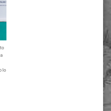
ato
ca
o lo