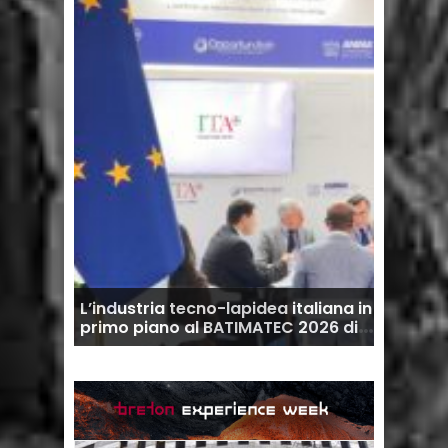
ale: nel
L’industria tecno-lapidea italiana in
Ferriera
USD
primo piano al BATIMATEC 2026 di
storia, d
Algeri
diaman