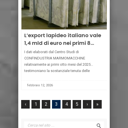
L’export lapideo italiano vale
1,4 mld di euro nei primi 8
mesi del 2025
I dati elaborati dal Centro Studi di
CONFINDUSTRIA MARMOMACCHINE
relativamente ai primi otto mesi del 2025
testimoniano la sostanziale tenuta delle
esportazioni italiane di marmi, travertini, graniti e
pietre naturali già evidenziata nelle precedenti
febbraio 12, 2026
rivelazioni mensili. Il fatturato estero realizzato
[...]
‹
1
2
3
4
5
›
»