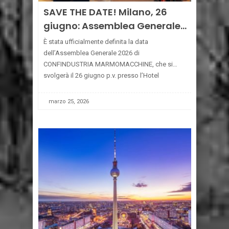
SAVE THE DATE! Milano, 26
giugno: Assemblea Generale
CONFINDUSTRIA
È stata ufficialmente definita la data
MARMOMACCHINE
dell’Assemblea Generale 2026 di
CONFINDUSTRIA MARMOMACCHINE, che si
svolgerà il 26 giugno p.v. presso l’Hotel
Enterprise di Milano. L’Assemblea Generale
rappresenta il principale momento di confronto
marzo 25, 2026
per l’Associazione e per l’intero comparto: una
vera
[...]