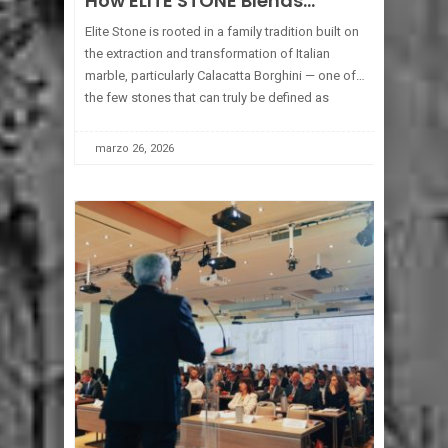
How ELITE STONE Blends
Heritage and Technology to
Elite Stone is rooted in a family tradition built on
Deliver Turn-Key Calacatta
the extraction and transformation of Italian
marble, particularly Calacatta Borghini — one of
Borghini and a Global Marble
the few stones that can truly be defined as
Portfolio
iconic. A material that carries history, origin and
[...]
marzo 26, 2026