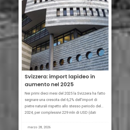
Svizzera: import lapideo in
aumento nel 2025
Nei primi dieci mesi del 2025 la Svizzera ha fatto
segnare una crescita del 6,2% dell’import di
pietre naturali rispetto allo stesso periodo del
2024, per complessivi 229 mln di USD (dati
Centro Studi CONFINDUSTRIA
MARMOMACCHINE). L’Italia, con 104,7 mln
[...]
marzo 28, 2026